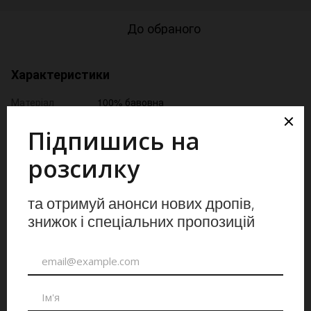
До обраного
Характеристики
Матеріал
100% бавовна
Для кого
Унісекс
Опис
Худі, яке тримає
Для тих, хто живе в ритмі, де немає місця зайвому.
Прохолодний вечір, вихід у місто, довга дорога. Це худі
просто робить свою роботу.
Relaxed-крій не сковує. Кенгуру-кишеня, регульований
шнурок на капюшоні, резинка на манжетах і низу. М'яке
всередині, тримає тепло, коли потрібно.
На грудях об'ємний принт Ukraine on Fire.
Унісекс. Є у двох кольорах: сталево-блакитний та