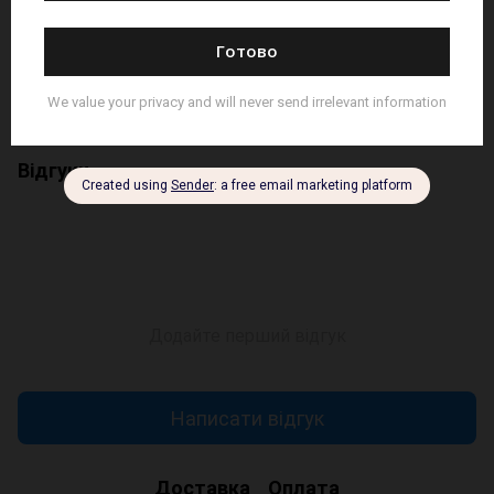
оливковий.
Прання: 30-40°C, делікатний режим.
Надягни і тримайся!
Для доставки за кордон пишіть запит на
dyakulastore@gmail.com
Відгуки
Додайте перший відгук
Написати відгук
Доставка
Оплата