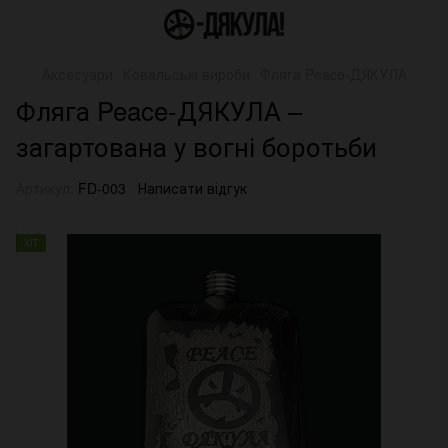
Аксесуари
Ковальські вироби
Фляга Peace-ДЯКУЛА
Фляга Peace-ДЯКУЛА –
загартована у вогні боротьби
Артикул:
FD-003
Написати відгук
ХІТ