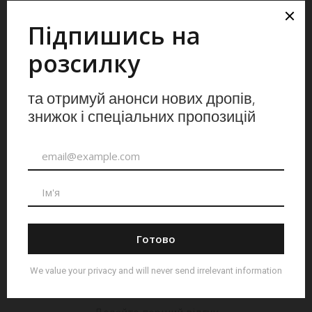
Опис
із нержавіючої сталі із символічним
Фляга Peace-ДЯКУЛА
оздобленням від справжнього українського коваля. Фляга
Peace-ДЯКУЛА –
це
символ боротьби, загартований у вогні.
Ручна робота
Ексклюзивна та функціональна
🔹
Об’єм:
180 мл
🔹
Матеріал:
нержавіюча сталь
–
Фляга Peace-ДЯКУЛА
для спраглих до перемоги!
Відгуки